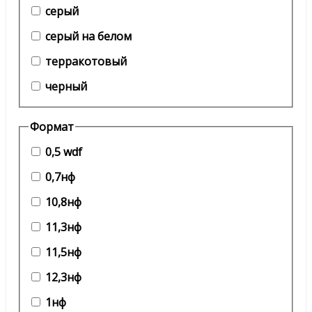
серый
серый на белом
терракотовый
черный
Формат
0,5 wdf
0,7нф
10,8нф
11,3нф
11,5нф
12,3нф
1нф