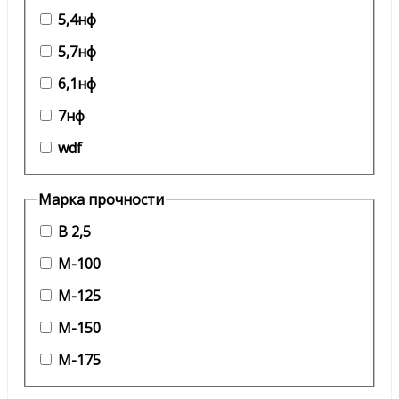
5,4нф
5,7нф
6,1нф
7нф
wdf
Марка прочности
B 2,5
М-100
М-125
М-150
М-175