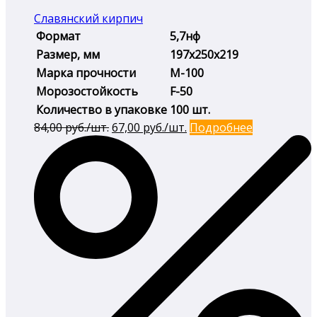
Славянский кирпич
Формат
5,7нф
Размер, мм
197х250х219
Марка прочности
М-100
Морозостойкость
F-50
Количество в упаковке
100 шт.
Первоначальная
Текущая
84,00
руб./шт.
67,00
руб./шт.
Подробнее
цена
цена:
составляла
67,00 руб./
84,00 руб./
шт..
шт..