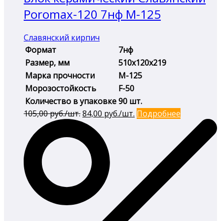
Poromax-120 7нф М-125
Славянский кирпич
Формат
7нф
Размер, мм
510х120х219
Марка прочности
М-125
Морозостойкость
F-50
Количество в упаковке
90 шт.
Первоначальная
Текущая
105,00
руб./шт.
84,00
руб./шт.
Подробнее
цена
цена:
составляла
84,00 руб./
105,00 руб./
шт..
шт..