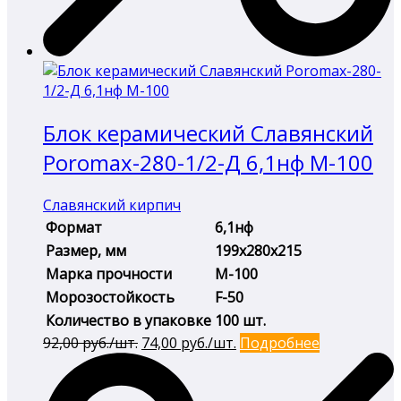
Блок керамический Славянский
Poromax-280-1/2-Д 6,1нф М-100
Славянский кирпич
Формат
6,1нф
Размер, мм
199х280х215
Марка прочности
М-100
Морозостойкость
F-50
Количество в упаковке
100 шт.
Первоначальная
Текущая
92,00
руб./шт.
74,00
руб./шт.
Подробнее
цена
цена:
составляла
74,00 руб./
92,00 руб./
шт..