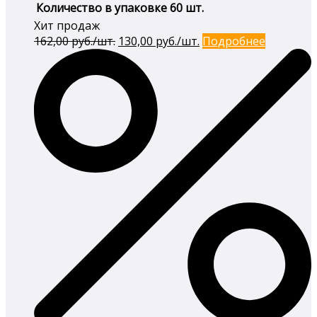
Количество в упаковке
60 шт.
Хит продаж
Первоначальная
Текущая
162,00
руб./шт.
130,00
руб./шт.
Подробнее
цена
цена:
составляла
130,00 руб./
162,00 руб./
шт..
шт..