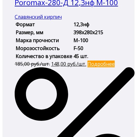
Poromax-280-Д 12,3нф М-100
Славянский кирпич
Формат
12,3нф
Размер, мм
398х280х215
Марка прочности
М-100
Морозостойкость
F-50
Количество в упаковке
45 шт.
Первоначальная
Текущая
185,00
руб./шт.
148,00
руб./шт.
Подробнее
цена
цена:
составляла
148,00 руб./
185,00 руб./
шт..
шт..