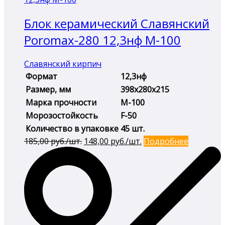
Блок керамический Славянский
Poromax-280 12,3нф М-100
Славянский кирпич
Формат
12,3нф
Размер, мм
398х280х215
Марка прочности
М-100
Морозостойкость
F-50
Количество в упаковке
45 шт.
Первоначальная
Текущая
185,00
руб./шт.
148,00
руб./шт.
Подробнее
цена
цена:
составляла
148,00 руб./
185,00 руб./
шт..
шт..