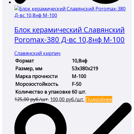
Блок керамический Славянский
Poromax-380 Д-вс 10,8нф М-100
Славянский кирпич
Формат
10,8нф
Размер, мм
53х380х219
Марка прочности
М-100
Морозостойкость
F-50
Количество в упаковке
60 шт.
Первоначальная
Текущая
125,00
руб./шт.
100,00
руб./шт.
Подробнее
цена
цена:
составляла
100,00 руб./
125,00 руб./
шт..
шт..