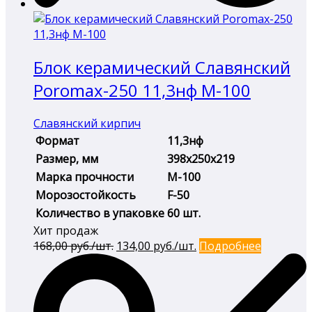
Блок керамический Славянский
Poromax-250 11,3нф М-100
Славянский кирпич
Формат
11,3нф
Размер, мм
398х250х219
Марка прочности
М-100
Морозостойкость
F-50
Количество в упаковке
60 шт.
Хит продаж
Первоначальная
Текущая
168,00
руб./шт.
134,00
руб./шт.
Подробнее
цена
цена:
составляла
134,00 руб./
168,00 руб./
шт..
шт..