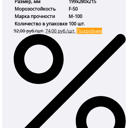
Размер, мм
199х280х215
Морозостойкость
F-50
Марка прочности
М-100
Количество в упаковке
100 шт.
Первоначальная
Текущая
92,00
руб./шт.
74,00
руб./шт.
Подробнее
цена
цена:
составляла
74,00 руб./
92,00 руб./
шт..
шт..