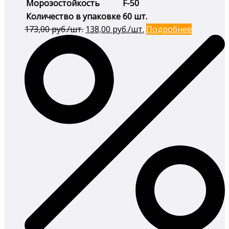
Морозостойкость
F-50
Количество в упаковке
60 шт.
Первоначальная
Текущая
173,00
руб./шт.
138,00
руб./шт.
Подробнее
цена
цена:
составляла
138,00 руб./
173,00 руб./
шт..
шт..