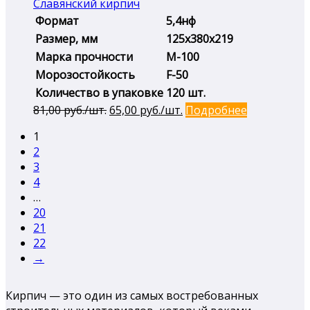
Славянский кирпич
Формат
5,4нф
Размер, мм
125х380х219
Марка прочности
М-100
Морозостойкость
F-50
Количество в упаковке
120 шт.
Первоначальная
Текущая
81,00
руб./шт.
65,00
руб./шт.
Подробнее
цена
цена:
1
составляла
65,00 руб./
2
81,00 руб./
шт..
3
шт..
4
…
20
21
22
→
Кирпич — это один из самых востребованных