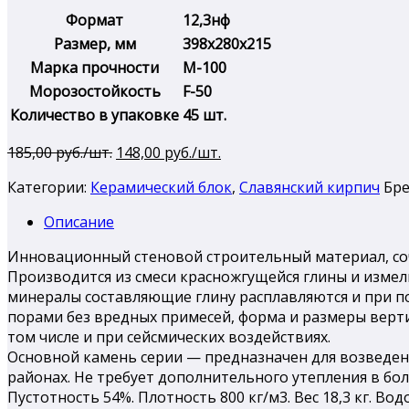
Формат
12,3нф
Размер, мм
398х280х215
Марка прочности
М-100
Морозостойкость
F-50
Количество в упаковке
45 шт.
Первоначальная
Текущая
185,00
руб./шт.
148,00
руб./шт.
цена
цена:
Категории:
Керамический блок
,
Славянский кирпич
Бре
составляла
148,00 руб./
185,00 руб./
шт..
Описание
шт..
Инновационный стеновой строительный материал, со
Производится из смеси красножгущейся глины и измель
минералы составляющие глину расплавляются и при п
порами без вредных примесей, форма и размеры верти
том числе и при сейсмических воздействиях.
Основной камень серии — предназначен для возведени
районах. Не требует дополнительного утепления в б
Пустотность 54%. Плотность 800 кг/м3. Вес 18,3 кг. В