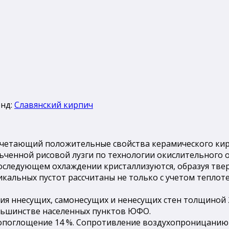
нд:
Славянский кирпич
четающий положительные свойства керамического кир
ченной рисовой лузги по технологии окислительного об
оследующем охлаждении кристаллизуются, образуя тве
кальных пустот рассчитаны не только с учетом теплоте
я ннесущих, самонесущих и ненесущих стен толщиной 28
ольшинстве населенных пунктов ЮФО.
одопоглощение 14 %. Сопротивление воздухопроницанию 1