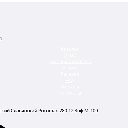
m
Каталог
О нас
Доставка и оплата
Акции
Галерея
FAQ
Отзывы
Контакты
ский Славянский Poromax-280 12,3нф М-100