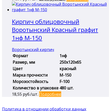
цена
цена:
составляла
25,00 руб./
30,00 руб./
шт..
Кирпич облицовочный
шт..
Воротынский Красный графит
1нф М-150
Воротынский кирпич
Формат
1нф
Размер, мм
250х120х65
Цвет
красный
Марка прочности
М-150
Морозостойкость
F-100
Количество в упаковке
480 шт.
18,55
руб./шт.
Подробнее
Политика в отношении обработки данных