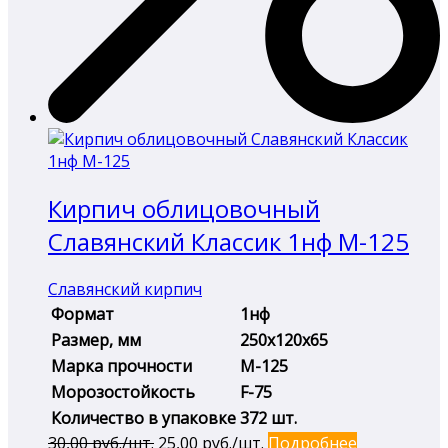
Кирпич облицовочный
Славянский Классик 1нф М-125
Славянский кирпич
Формат
1нф
Размер, мм
250х120х65
Марка прочности
М-125
Морозостойкость
F-75
Количество в упаковке
372 шт.
Первоначальная
Текущая
30,00
руб./шт.
25,00
руб./шт.
Подробнее