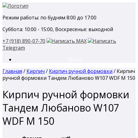
Перейти
к
Режим работы: по будням 8:00 до 17:00
содержанию
Суббота: 10:00 - 15:00, Воскресенье: выходной
+7 (918) 890-07-70
Написать MAX
Написать
Telegram
Меню
Главная
/
Кирпич
/
Кирпич ручной формовки
/ Кирпич
ручной формовки Тандем Любаново W107 WDF М 150
Кирпич ручной формовки
Тандем Любаново W107
WDF М 150