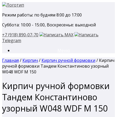
Перейти
к
Режим работы: по будням 8:00 до 17:00
содержанию
Суббота: 10:00 - 15:00, Воскресенье: выходной
+7 (918) 890-07-70
Написать MAX
Написать
Telegram
Меню
Главная
/
Кирпич
/
Кирпич ручной формовки
/ Кирпич
ручной формовки Тандем Константиново узорный
W048 WDF М 150
Кирпич ручной формовки
Тандем Константиново
узорный W048 WDF М 150