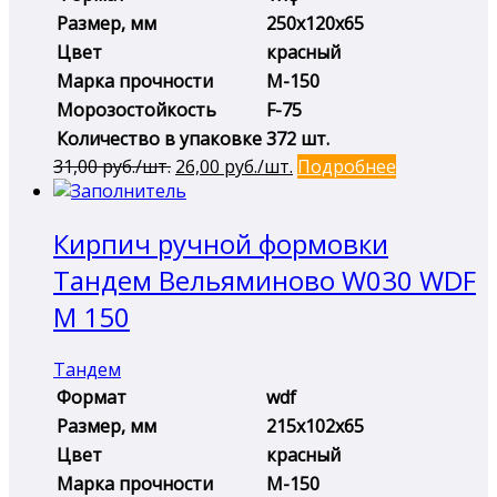
Размер, мм
250х120х65
Цвет
красный
Марка прочности
М-150
Морозостойкость
F-75
Количество в упаковке
372 шт.
Первоначальная
Текущая
31,00
руб./шт.
26,00
руб./шт.
Подробнее
цена
цена:
составляла
26,00 руб./
Кирпич ручной формовки
31,00 руб./
шт..
шт..
Тандем Вельяминово W030 WDF
М 150
Тандем
Формат
wdf
Размер, мм
215х102х65
Цвет
красный
Марка прочности
М-150