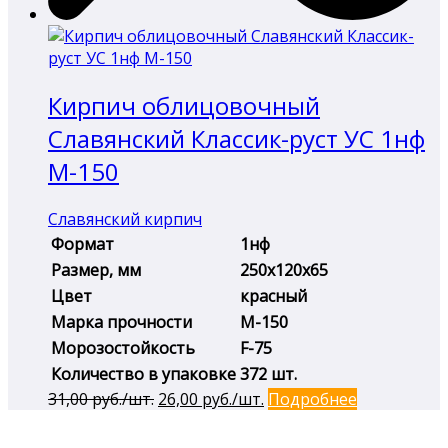
Кирпич облицовочный
Славянский Классик-руст УС 1нф
М-150
Славянский кирпич
Формат
1нф
Размер, мм
250х120х65
Цвет
красный
Марка прочности
М-150
Морозостойкость
F-75
Количество в упаковке
372 шт.
Первоначальная
Текущая
31,00
руб./шт.
26,00
руб./шт.
Подробнее
цена
цена:
составляла
26,00 руб./