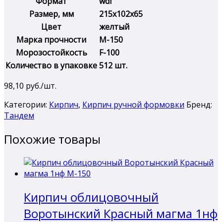
Формат
wdf
Размер, мм
215х102х65
Цвет
желтый
Марка прочности
М-150
Морозостойкость
F-100
Количество в упаковке
512 шт.
98,10
руб./шт.
Категории:
Кирпич
,
Кирпич ручной формовки
Бренд:
Тандем
Похожие товары
Кирпич облицовочный
Воротынский Красный магма 1нф