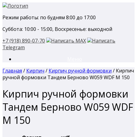
Перейти
к
Режим работы: по будням 8:00 до 17:00
содержанию
Суббота: 10:00 - 15:00, Воскресенье: выходной
+7 (918) 890-07-70
Написать MAX
Написать
Telegram
Меню
Главная
/
Кирпич
/
Кирпич ручной формовки
/ Кирпич
ручной формовки Тандем Берново W059 WDF М 150
Кирпич ручной формовки
Тандем Берново W059 WDF
М 150