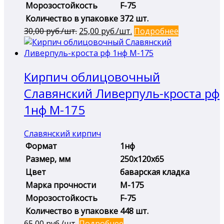
Морозостойкость
F-75
Количество в упаковке
372 шт.
Первоначальная
Текущая
30,00
руб./шт.
25,00
руб./шт.
Подробнее
цена
цена:
составляла
25,00 руб./
30,00 руб./
шт..
Кирпич облицовочный
шт..
Славянский Ливерпуль-кроста рф
1нф М-175
Славянский кирпич
Формат
1нф
Размер, мм
250х120х65
Цвет
баварская кладка
Марка прочности
М-175
Морозостойкость
F-75
Количество в упаковке
448 шт.
65,00
руб./шт.
Подробнее