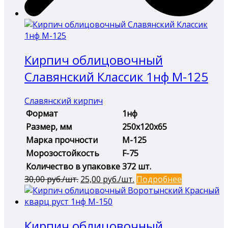
Кирпич облицовочный
Славянский Классик 1нф М-125
Славянский кирпич
Формат
1нф
Размер, мм
250х120х65
Марка прочности
М-125
Морозостойкость
F-75
Количество в упаковке
372 шт.
Первоначальная
Текущая
30,00
руб./шт.
25,00
руб./шт.
Подробнее
цена
цена:
составляла
25,00 руб./
30,00 руб./
шт..
Кирпич облицовочный
шт..