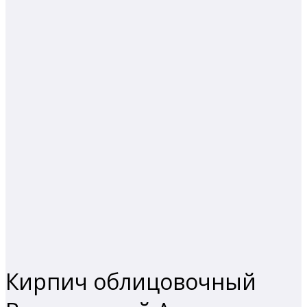
❮
❯
❮
❯
Кирпич облицовочный