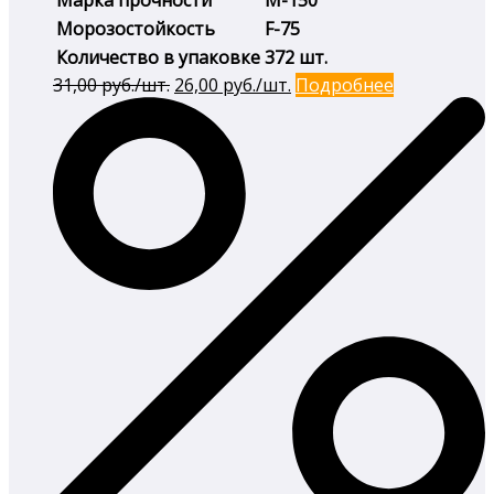
Марка прочности
М-150
Морозостойкость
F-75
Количество в упаковке
372 шт.
Первоначальная
Текущая
31,00
руб./шт.
26,00
руб./шт.
Подробнее
цена
цена:
составляла
26,00 руб./
31,00 руб./
шт..
шт..