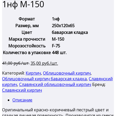
1нф М-150
Формат
1нф
Размер, мм
250х120х65
Цвет
баварская кладка
Марка прочности
М-150
Морозостойкость
F-75
Количество в упаковке
448 шт.
Первоначальная
Текущая
41,00
руб./шт.
35,00
руб./шт.
цена
цена:
Категорий:
Кирпич
,
Облицовочный кирпич
,
составляла
35,00 руб./
Облицовочный кирпич баварская кладка
,
Славянский
41,00 руб./
шт..
кирпич
,
Славянский облицовочный кирпич
Бренд:
шт..
Славянский кирпич
Описание
Оригинальный красно-коричневый пестрый цвет и
гладкая лицевая поверхность. Производится из смеси