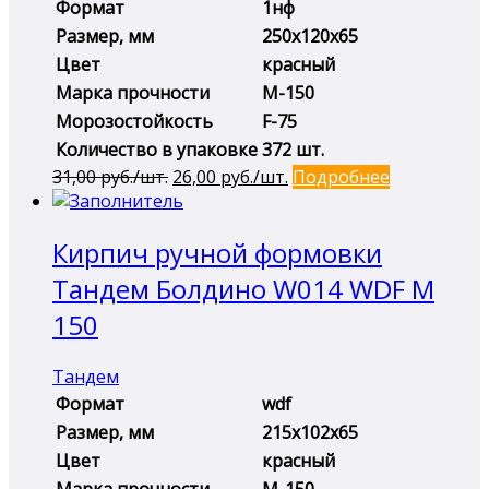
Формат
1нф
Размер, мм
250х120х65
Цвет
красный
Марка прочности
М-150
Морозостойкость
F-75
Количество в упаковке
372 шт.
Первоначальная
Текущая
31,00
руб./шт.
26,00
руб./шт.
Подробнее
цена
цена:
составляла
26,00 руб./
Кирпич ручной формовки
31,00 руб./
шт..
шт..
Тандем Болдино W014 WDF М
150
Тандем
Формат
wdf
Размер, мм
215х102х65
Цвет
красный
Марка прочности
М-150