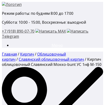
Перейти
к
Режим работы: по будням 8:00 до 17:00
содержанию
Суббота: 10:00 - 15:00, Воскресенье: выходной
+7 (918) 890-07-70
Написать MAX
Написать
Telegram
Меню
Главная
/
Кирпич
/
Облицовочный
кирпич
/
Славянский облицовочный кирпич
/ Кирпич
облицовочный Славянский Мокко-bunt УС 1нф М-150