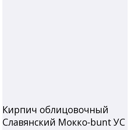
❮
❯
❮
❯
Кирпич облицовочный
Славянский Мокко-bunt УС