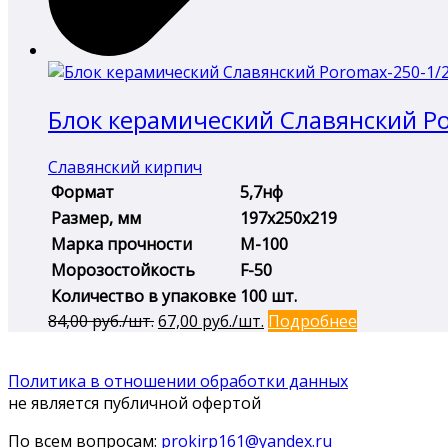
Блок керамический Славянский Po
Славянский кирпич
Формат
5,7нф
Размер, мм
197х250х219
Марка прочности
М-100
Морозостойкость
F-50
Количество в упаковке
100 шт.
Первоначальная
Текущая
84,00
руб./шт.
67,00
руб./шт.
Подробнее
цена
цена:
составляла
67,00 руб./
Политика в отношении обработки данных
84,00 руб./
шт..
не является публичной офертой
шт..
По всем вопросам:
prokirp161@yandex.ru